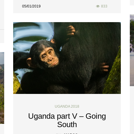
05/01/2019
833
UGANDA 2018
Uganda part V – Going
South